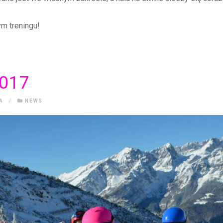
m treningu!
017
A
/
NEWS