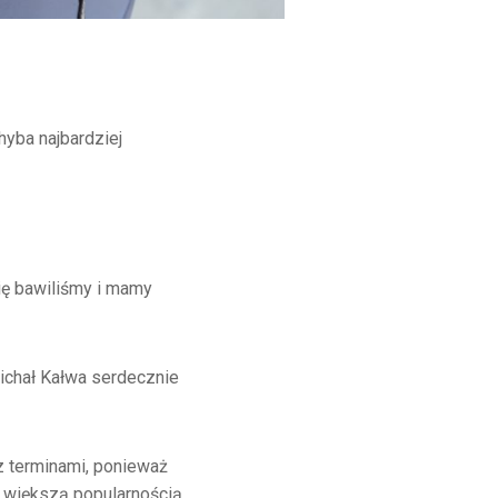
yba najbardziej
się bawiliśmy i mamy
Michał Kałwa serdecznie
z terminami, ponieważ
 większą popularnością.