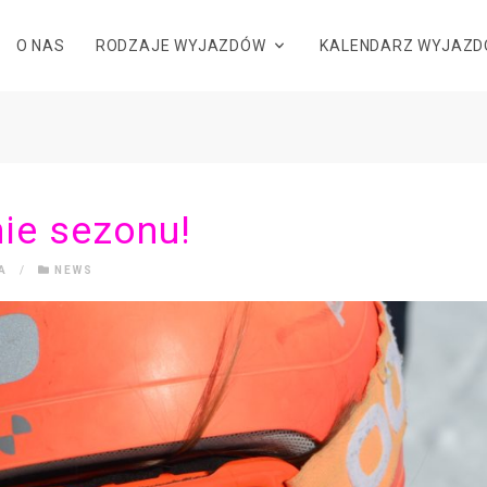
O NAS
RODZAJE WYJAZDÓW
KALENDARZ WYJAZ
ie sezonu!
A
/
NEWS