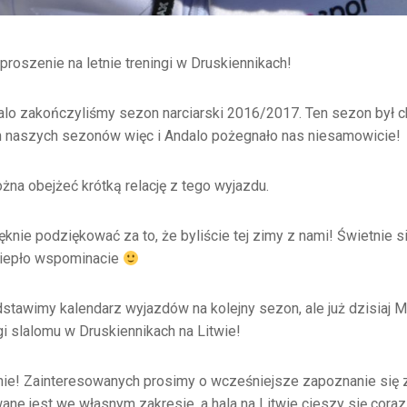
roszenie na letnie treningi w Druskiennikach!
lo zakończyliśmy sezon narciarski 2016/2017. Ten sezon był ch
 naszych sezonów więc i Andalo pożegnało nas niesamowicie!
na obejżeć krótką relację z tego wyjazdu.
knie podziękować za to, że byliście tej zimy z nami! Świetnie 
 ciepło wspominacie
stawimy kalendarz wyjazdów na kolejny sezon, ale już dzisiaj 
gi slalomu w Druskiennikach na Litwie!
nie! Zainteresowanych prosimy o wcześniejsze zapoznanie się 
e jest we własnym zakresie, a hala na Litwie cieszy się coraz