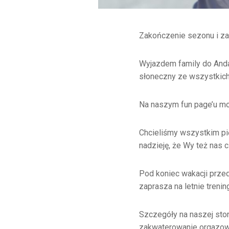
Zakończenie sezonu i zap
Wyjazdem family do Anda
słoneczny ze wszystkich
Na naszym fun page’u moż
Chcieliśmy wszystkim pię
nadzieję, że Wy też nas
Pod koniec wakacji przed
zaprasza na letnie trenin
Szczegóły na naszej sto
zakwaterowanie orgazowan