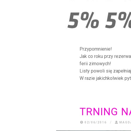
Przypomnienie!
Jak co roku przy rezerwa
ferii zimowych!
Listy powoli się zapełniaj
W razie jakichkolwiek py
TRNING N
02/06/2016
/
MAGD