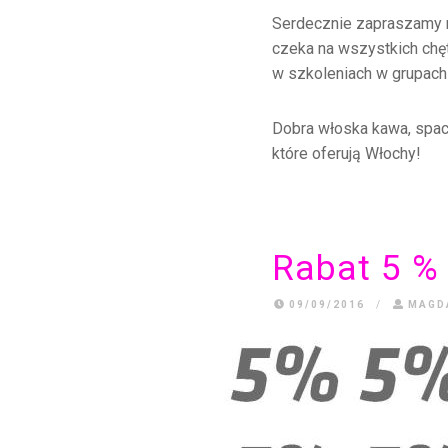
Serdecznie zapraszamy n
czeka na wszystkich chęt
w szkoleniach w grupach
Dobra włoska kawa, space
które oferują Włochy!
Rabat 5 %
09/09/2016
/
MAGD