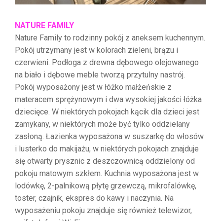
NATURE FAMILY
Nature Family to rodzinny pokój z aneksem kuchennym.
Pokój utrzymany jest w kolorach zieleni, brązu i
czerwieni. Podłoga z drewna dębowego olejowanego
na biało i dębowe meble tworzą przytulny nastrój.
Pokój wyposażony jest w łóżko małżeńskie z
materacem sprężynowym i dwa wysokiej jakości łóżka
dziecięce. W niektórych pokojach kącik dla dzieci jest
zamykany, w niektórych może być tylko oddzielany
zasłoną. Łazienka wyposażona w suszarkę do włosów
i lusterko do makijażu, w niektórych pokojach znajduje
się otwarty prysznic z deszczownicą oddzielony od
pokoju matowym szkłem. Kuchnia wyposażona jest w
lodówkę, 2-palnikową płytę grzewczą, mikrofalówkę,
toster, czajnik, ekspres do kawy i naczynia. Na
wyposażeniu pokoju znajduje się również telewizor,