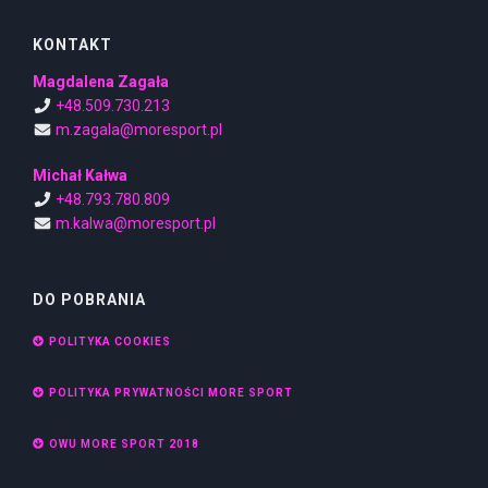
KONTAKT
Magdalena Zagała
+48.509.730.213
m.zagala@moresport.pl
Michał Kałwa
+48.793.780.809
m.kalwa@moresport.pl
DO POBRANIA
POLITYKA COOKIES
POLITYKA PRYWATNOŚCI MORE SPORT
OWU MORE SPORT 2018