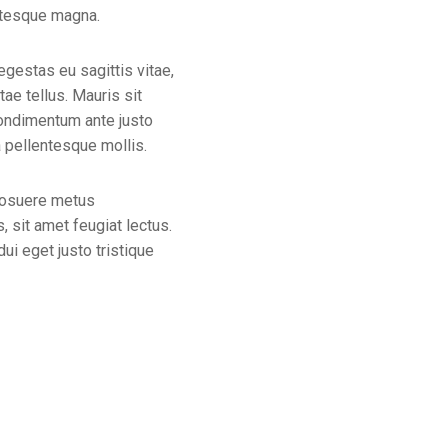
entesque magna.
egestas eu sagittis vitae,
ae tellus. Mauris sit
condimentum ante justo
a pellentesque mollis.
 posuere metus
, sit amet feugiat lectus.
ui eget justo tristique