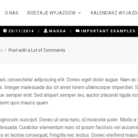
ITH A LOT OF C
O NAS
RODZAJE WYJAZDÓW
KALENDARZ WYJAZ
25/11/2014
/
MAGDA
/
IMPORTANT EXAMPLES
es
Post with a Lot of Comments
t, consectetur adipiscing elit. Donec eget dolor augue. Nam ac 
s. Integer malesuada dui sit amet lorem ullamcorper imperdiet. S
ique semper erat. Sed aliquet semper leo, auctor placerat ligula s
ent quis mauris quam.
gnissim suscipit. Donec ut urna nunc, id molestie justo. Morbi a 
 malesuada. Curabitur elementum nunc id ipsum facilisis vel accu
s et lacinia consequat, fringilla nec lectus. Donec eleifend mau