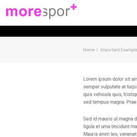
POST W
Home
Important Exampl
Lorem ipsum dolor sit ame
semper vulputate at turpi
quis vehicula quis, trist
sed tempus magna. Praes
Sed id mauris ut magna di
ligula et urna tincidunt
Mauris enim leo, venenati