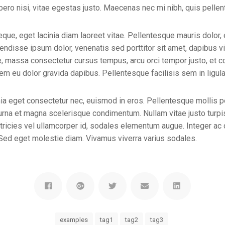
bero nisi, vitae egestas justo. Maecenas nec mi nibh, quis pell
eque, eget lacinia diam laoreet vitae. Pellentesque mauris dolor, 
endisse ipsum dolor, venenatis sed porttitor sit amet, dapibus vit
, massa consectetur cursus tempus, arcu orci tempor justo, et 
em eu dolor gravida dapibus. Pellentesque facilisis sem in ligul
nia eget consectetur nec, euismod in eros. Pellentesque mollis
 urna et magna scelerisque condimentum. Nullam vitae justo turpis
ltricies vel ullamcorper id, sodales elementum augue. Integer ac d
 Sed eget molestie diam. Vivamus viverra varius sodales.
examples
tag1
tag2
tag3