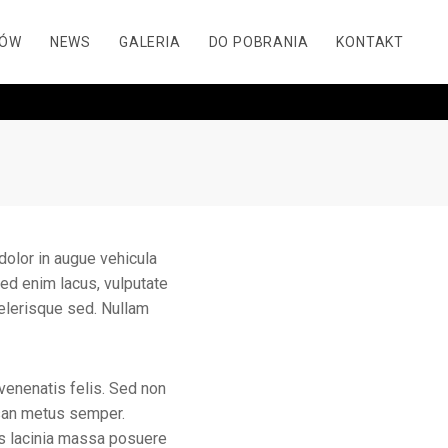
OMMENTS
DÓW
NEWS
GALERIA
DO POBRANIA
KONTAKT
dolor in augue vehicula
ed enim lacus, vulputate
celerisque sed. Nullam
venenatis felis. Sed non
msan metus semper.
ris lacinia massa posuere