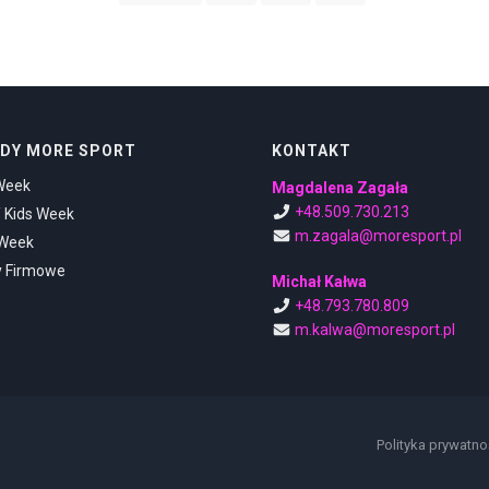
DY MORE SPORT
KONTAKT
Week
Magdalena Zagała
+48.509.730.213
/ Kids Week
m.zagala@moresport.pl
 Week
y Firmowe
Michał Kałwa
+48.793.780.809
m.kalwa@moresport.pl
Polityka prywatno