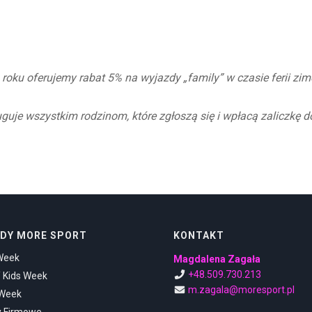
roku oferujemy rabat 5% na wyjazdy „family” w czasie ferii zi
uguje wszystkim rodzinom, które zgłoszą się i wpłacą zaliczkę d
DY MORE SPORT
KONTAKT
Week
Magdalena Zagała
+48.509.730.213
/ Kids Week
m.zagala@moresport.pl
 Week