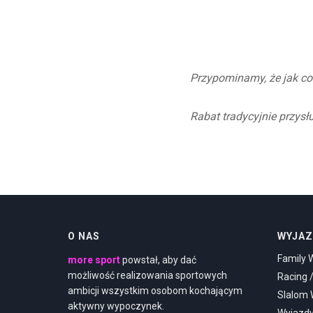
Przypominamy, że jak co 
Rabat tradycyjnie przysł
O NAS
WYJAZ
Family 
more sport
powstał, aby dać
możliwość realizowania sportowych
Racing 
ambicji wszystkim osobom kochającym
Slalom
aktywny wypoczynek.