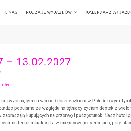
O NAS
RODZAJE WYJAZDÓW
KALENDARZ WYJAZ
7 – 13.02.2027
A
łochy
dziej wysuniętym na wschód miasteczkiem w Południowym Tyrolu
bardzo popularne ze względu na tętniący życiem deptak z wiel
ry zapraszają kupujących na przerwę i poczęstunek. Nasz hotel p
d centrum tegoż miasteczka w miejscowości Versciaco, przy sta