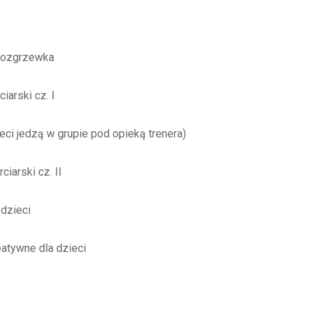
rozgrzewka
arski cz. I
ci jedzą w grupie pod opieką trenera)
iarski cz. II
zieci
atywne dla dzieci