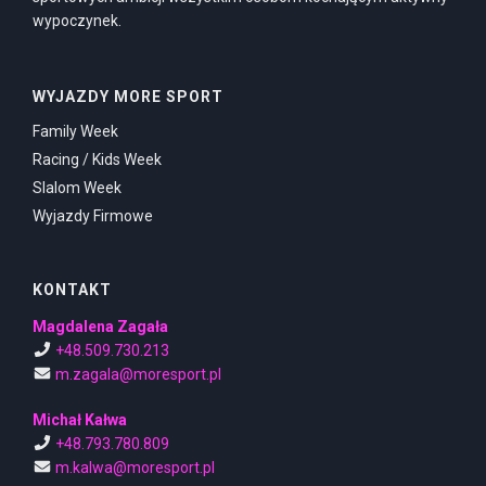
wypoczynek.
WYJAZDY MORE SPORT
Family Week
Racing / Kids Week
Slalom Week
Wyjazdy Firmowe
KONTAKT
Magdalena Zagała
+48.509.730.213
m.zagala@moresport.pl
Michał Kałwa
+48.793.780.809
m.kalwa@moresport.pl