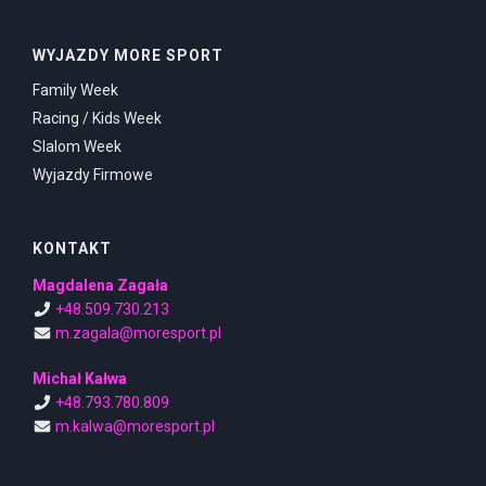
WYJAZDY MORE SPORT
Family Week
Racing / Kids Week
Slalom Week
Wyjazdy Firmowe
KONTAKT
Magdalena Zagała
+48.509.730.213
m.zagala@moresport.pl
Michał Kałwa
+48.793.780.809
m.kalwa@moresport.pl