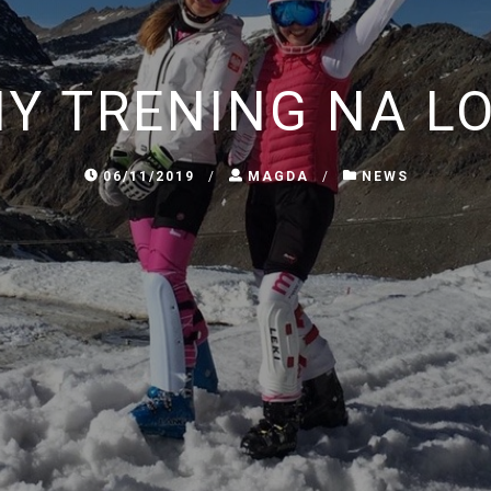
NY TRENING NA L
06/11/2019
/
MAGDA
/
NEWS