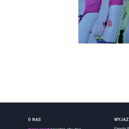
O NAS
WYJAZ
Family 