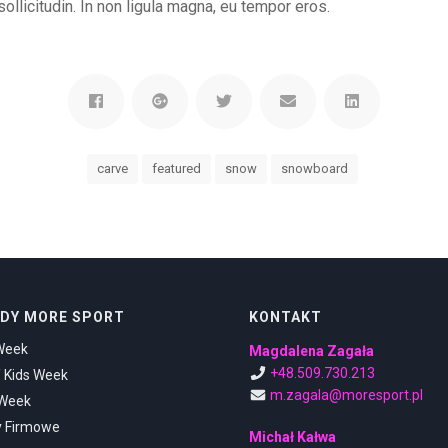
ollicitudin. In non ligula magna, eu tempor eros.
carve
featured
snow
snowboard
DY MORE SPORT
KONTAKT
Week
Magdalena Zagała
+48.509.730.213
/ Kids Week
m.zagala@moresport.pl
 Week
y Firmowe
Michał Kałwa