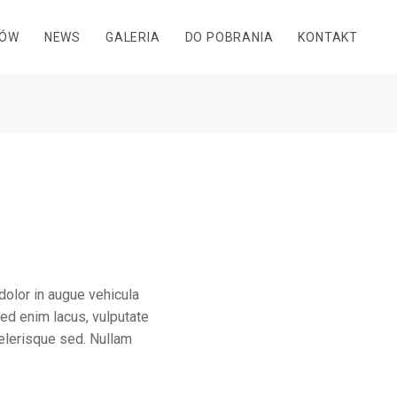
DÓW
NEWS
GALERIA
DO POBRANIA
KONTAKT
dolor in augue vehicula
ed enim lacus, vulputate
celerisque sed. Nullam