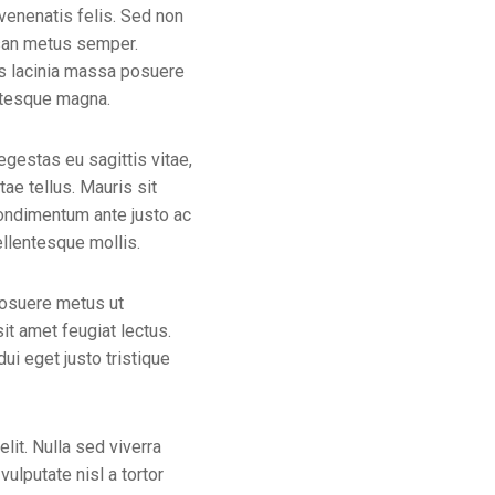
venenatis felis. Sed non
msan metus semper.
ris lacinia massa posuere
entesque magna.
egestas eu sagittis vitae,
ae tellus. Mauris sit
condimentum ante justo ac
ellentesque mollis.
posuere metus ut
it amet feugiat lectus.
ui eget justo tristique
lit. Nulla sed viverra
ulputate nisl a tortor