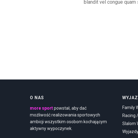
blandit vel congue quam s
O NAS
WYJAZ
Family 
more sport
powstał, aby dać
możliwość realizowania sportowych
Racing 
ambicji wszystkim osobom kochającym
Slalom
aktywny wypoczynek.
Wyjazd