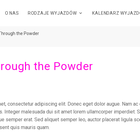
O NAS
RODZAJE WYJAZDÓW
KALENDARZ WYJAZ
Through the Powder
hrough the Powder
t, consectetur adipiscing elit. Donec eget dolor augue. Nam ac 
s. Integer malesuada dui sit amet lorem ullamcorper imperdiet. S
ique semper erat. Sed aliquet semper leo, auctor placerat ligula s
ent quis mauris quam.