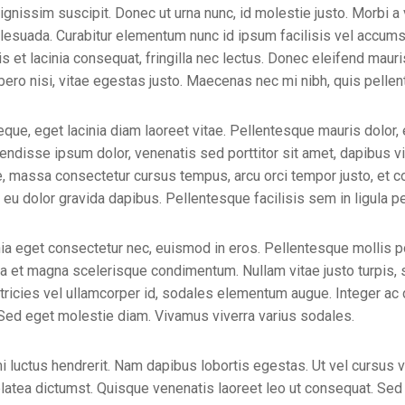
gnissim suscipit. Donec ut urna nunc, id molestie justo. Morbi a 
 malesuada. Curabitur elementum nunc id ipsum facilisis vel accu
s et lacinia consequat, fringilla nec lectus. Donec eleifend mau
bero nisi, vitae egestas justo. Maecenas nec mi nibh, quis pell
eque, eget lacinia diam laoreet vitae. Pellentesque mauris dolor, 
endisse ipsum dolor, venenatis sed porttitor sit amet, dapibus vit
, massa consectetur cursus tempus, arcu orci tempor justo, et 
eu dolor gravida dapibus. Pellentesque facilisis sem in ligula p
nia eget consectetur nec, euismod in eros. Pellentesque mollis 
na et magna scelerisque condimentum. Nullam vitae justo turpis, s
ltricies vel ullamcorper id, sodales elementum augue. Integer ac d
 Sed eget molestie diam. Vivamus viverra varius sodales.
i luctus hendrerit. Nam dapibus lobortis egestas. Ut vel cursus ve
latea dictumst. Quisque venenatis laoreet leo ut consequat. Sed v