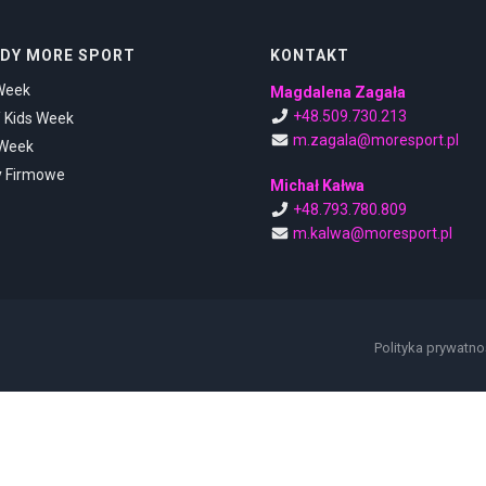
DY MORE SPORT
KONTAKT
Week
Magdalena Zagała
+48.509.730.213
/ Kids Week
m.zagala@moresport.pl
 Week
y Firmowe
Michał Kałwa
+48.793.780.809
m.kalwa@moresport.pl
Polityka prywatno